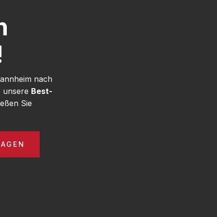
h
!
 Mannheim nach
e unsere
Best-
eßen Sie
RAGEN