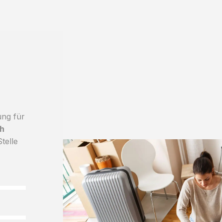
ung für
h
telle