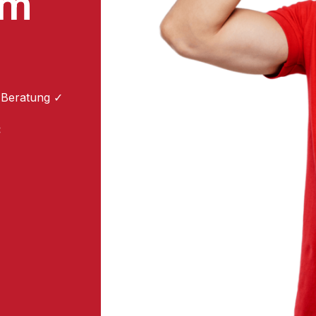
um
 Beratung ✓
: