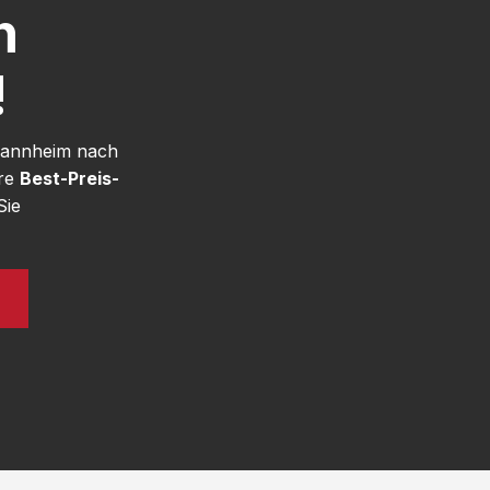
h
!
 Mannheim nach
ere
Best-Preis-
Sie