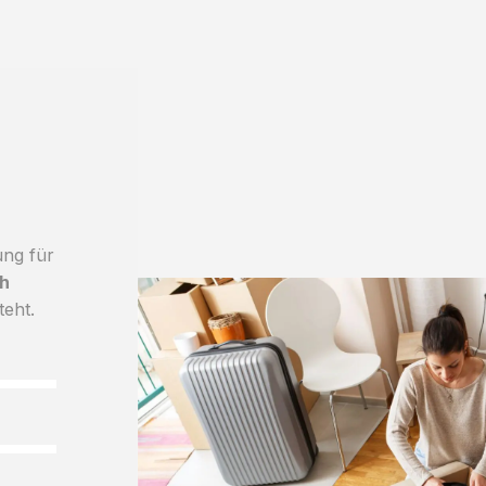
ung für
h
teht.