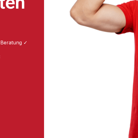
ten
 Beratung ✓
: