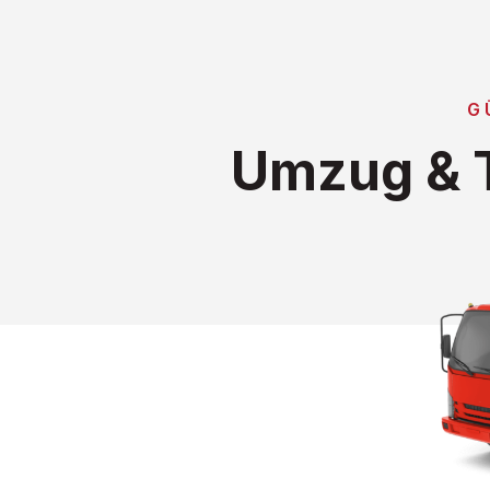
G
Umzug & T