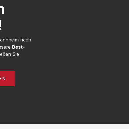
h
!
 Mannheim nach
unsere
Best-
eßen Sie
EN