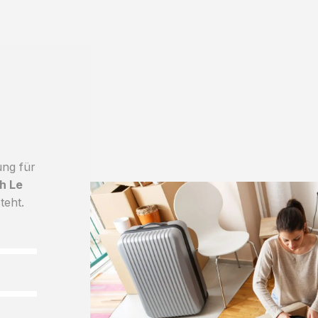
ung für
h Le
teht.