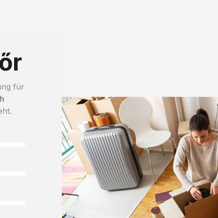
őr
ung für
h
eht.