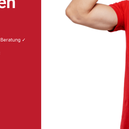
en
 Beratung ✓
: