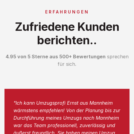
ERFAHRUNGEN
Zufriedene Kunden
berichten..
4.95 von 5 Sterne aus 500+ Bewertungen
sprechen
für sich.
"Ich kann Umzugsprofi Ernst aus Mannheim
wärmstens empfehlen! Von der Planung bis zur
Durchführung meines Umzugs nach Mannheim
war das Team professionell, zuverlässig und
äußerst freundlich. Sie haben meinen Umzug