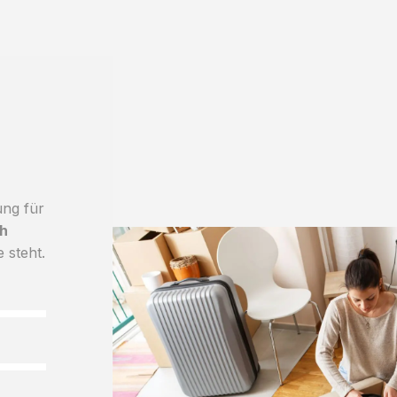
ung für
h
e steht.