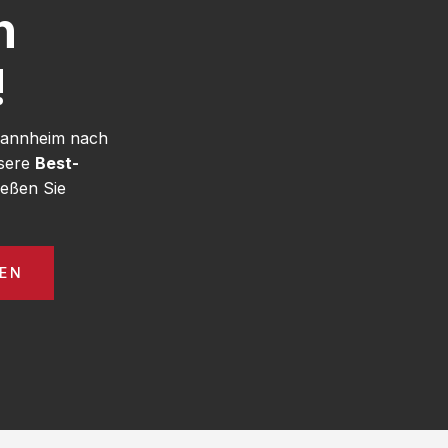
h
!
 Mannheim nach
nsere
Best-
eßen Sie
EN