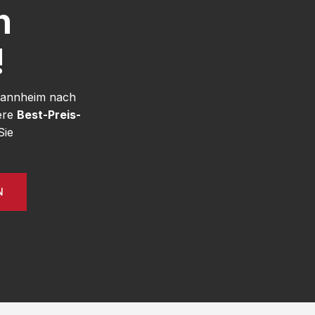
h
!
 Mannheim nach
ere
Best-Preis-
Sie
N