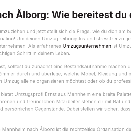
 Ålborg: Wie bereitest du 
ziehen und jetzt stellt sich die Frage, wie du dich am b
Situation! Um deinen Umzug reibungslos und stressfrei zu gest
 unternehmen. Als erfahrenes
Umzugsunternehmen
ist Umzu
htigen Schritt in deinem Leben.
t, solltest du zunächst eine Bestandsaufnahme machen und
r Zimmer durch und überlege, welche Möbel, Kleidung und 
 Umzug alleine organisieren möchtest oder ob du professio
, bietet Umzugsprofi Ernst aus Mannheim eine breite Palett
renen und freundlichen Mitarbeiter stehen dir mit Rat und 
ersönlichen Gegenstände. Dabei stellen wir sicher, dass 
 Mannheim nach Ålborg ist die rechtzeitige Organisation d