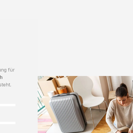
ung für
h
steht.