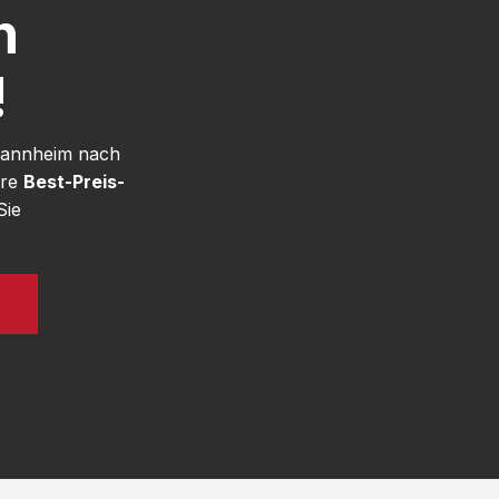
h
!
 Mannheim nach
ere
Best-Preis-
Sie
N