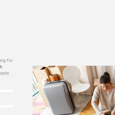
ung für
h
steht.