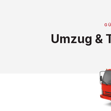
G
Umzug & T