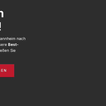
h
!
 Mannheim nach
nsere
Best-
eßen Sie
GEN