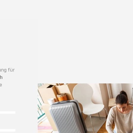
ung für
h
e