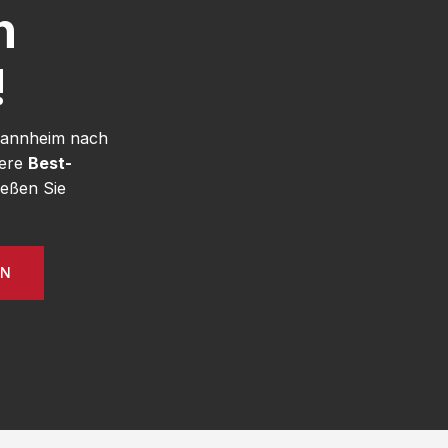
h
!
 Mannheim nach
sere
Best-
eßen Sie
EN