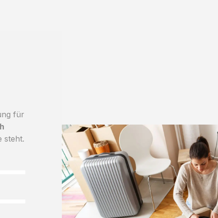
ung für
h
 steht.