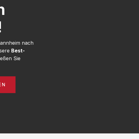
h
!
 Mannheim nach
nsere
Best-
eßen Sie
EN