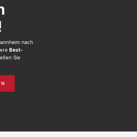
h
!
 Mannheim nach
sere
Best-
eßen Sie
EN