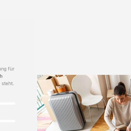
ung für
h
 steht.