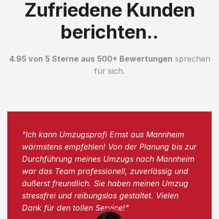
Zufriedene Kunden
berichten..
4.95 von 5 Sterne aus 500+ Bewertungen
sprechen
für sich.
"Ich kann Umzugsprofi Ernst aus Mannheim
wärmstens empfehlen! Von der Planung bis zur
Durchführung meines Umzugs nach Mannheim
war das Team professionell, zuverlässig und
äußerst freundlich. Sie haben meinen Umzug
stressfrei und reibungslos gestaltet. Vielen
Dank für den tollen Service!"