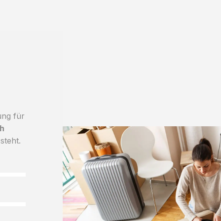
ung für
h
steht.