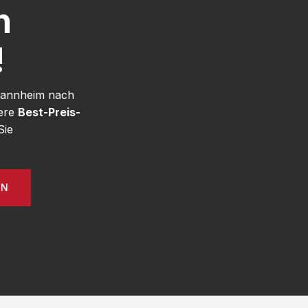
h
!
 Mannheim nach
sere
Best-Preis-
Sie
EN