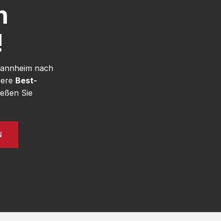
h
!
 Mannheim nach
sere
Best-
eßen Sie
N