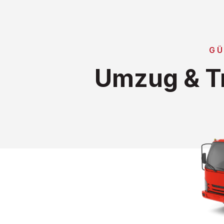
GÜ
Umzug & T