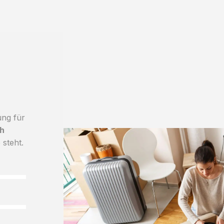
ung für
h
 steht.