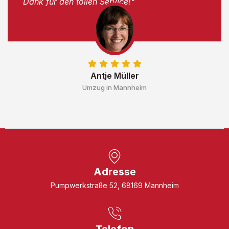
Dank für den tollen Service!"
Antje Müller
Umzug in Mannheim
Adresse
Pumpwerkstraße 52, 68169 Mannheim
Telefon