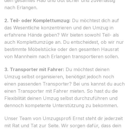
dein gesamtes Hab und Gut sicher und zuverlässig
nach Erlangen.
2. Teil- oder Komplettumzug:
Du möchtest dich auf
das Wesentliche konzentrieren und den Umzug in
erfahrene Hände geben? Wir bieten sowohl Teil- als
auch Komplettumzüge an. Du entscheidest, ob wir nur
bestimmte Möbelstücke oder den gesamten Hausrat
von Mannheim nach Erlangen transportieren sollen.
3. Transporter mit Fahrer:
Du möchtest deinen
Umzug selbst organisieren, benötigst jedoch noch
einen passenden Transporter? Bei uns kannst du auch
einen Transporter mit Fahrer mieten. So hast du die
Flexibilität deinen Umzug selbst durchzuführen und
dennoch kompetente Unterstützung zu bekommen.
Unser Team von Umzugsprofi Ernst steht dir jederzeit
mit Rat und Tat zur Seite. Wir sorgen dafür, dass dein