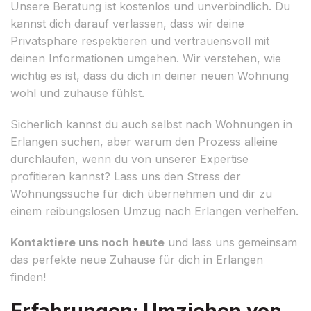
Unsere Beratung ist kostenlos und unverbindlich. Du
kannst dich darauf verlassen, dass wir deine
Privatsphäre respektieren und vertrauensvoll mit
deinen Informationen umgehen. Wir verstehen, wie
wichtig es ist, dass du dich in deiner neuen Wohnung
wohl und zuhause fühlst.
Sicherlich kannst du auch selbst nach Wohnungen in
Erlangen suchen, aber warum den Prozess alleine
durchlaufen, wenn du von unserer Expertise
profitieren kannst? Lass uns den Stress der
Wohnungssuche für dich übernehmen und dir zu
einem reibungslosen Umzug nach Erlangen verhelfen.
Kontaktiere uns noch heute
und lass uns gemeinsam
das perfekte neue Zuhause für dich in Erlangen
finden!
Erfahrungen: Umziehen von