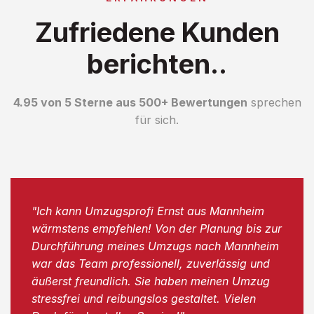
Zufriedene Kunden
berichten..
4.95 von 5 Sterne aus 500+ Bewertungen
sprechen
für sich.
"Ich kann Umzugsprofi Ernst aus Mannheim
wärmstens empfehlen! Von der Planung bis zur
Durchführung meines Umzugs nach Mannheim
war das Team professionell, zuverlässig und
äußerst freundlich. Sie haben meinen Umzug
stressfrei und reibungslos gestaltet. Vielen