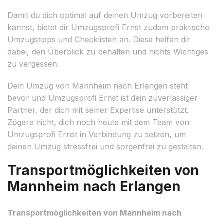
Damit du dich optimal auf deinen Umzug vorbereiten
kannst, bietet dir Umzugsprofi Ernst zudem praktische
Umzugstipps und Checklisten an. Diese helfen dir
dabei, den Überblick zu behalten und nichts Wichtiges
zu vergessen.
Dein Umzug von Mannheim nach Erlangen steht
bevor und Umzugsprofi Ernst ist dein zuverlässiger
Partner, der dich mit seiner Expertise unterstützt.
Zögere nicht, dich noch heute mit dem Team von
Umzugsprofi Ernst in Verbindung zu setzen, um
deinen Umzug stressfrei und sorgenfrei zu gestalten.
Transportmöglichkeiten von
Mannheim nach Erlangen
Transportmöglichkeiten von Mannheim nach