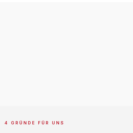
4 GRÜNDE FÜR UNS