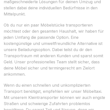
maßgeschneiderte Lösungen für deinen Umzug und
stellen dabei deine individuellen Bedürfnisse in den
Mittelpunkt.
Ob du nur ein paar Möbelstücke transportieren
möchtest oder den gesamten Haushalt, wir haben für
jeden Umfang die passende Option. Eine
kostengünstige und umweltfreundliche Alternative ist
unsere Beiladungsoption. Dabei teilst du dir den
Transportraum mit anderen Kunden und sparst somit
Geld. Unser professionelles Team stellt sicher, dass
deine Möbel sicher und termingerecht am Zielort
ankommen.
Wenn du einen schnellen und unkomplizierten
Transport benötigst, empfehlen wir unser Möbeltaxi.
Mit unserem Kleintransporter können wir auch engste
Straßen und schwierige Zufahrten problemlos
bewältigen. Du sparst Zeit und Nerven, denn wir