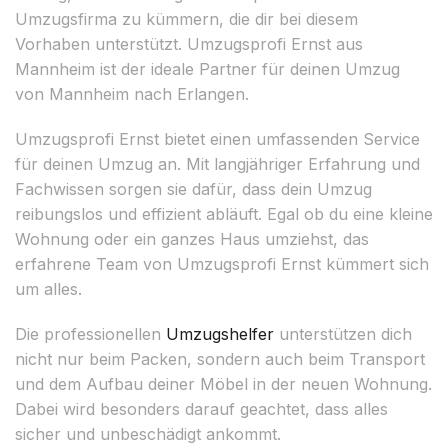
Umzugsfirma zu kümmern, die dir bei diesem
Vorhaben unterstützt. Umzugsprofi Ernst aus
Mannheim ist der ideale Partner für deinen Umzug
von Mannheim nach Erlangen.
Umzugsprofi Ernst bietet einen umfassenden Service
für deinen Umzug an. Mit langjähriger Erfahrung und
Fachwissen sorgen sie dafür, dass dein Umzug
reibungslos und effizient abläuft. Egal ob du eine kleine
Wohnung oder ein ganzes Haus umziehst, das
erfahrene Team von Umzugsprofi Ernst kümmert sich
um alles.
Die professionellen
Umzugshelfer
unterstützen dich
nicht nur beim Packen, sondern auch beim Transport
und dem Aufbau deiner Möbel in der neuen Wohnung.
Dabei wird besonders darauf geachtet, dass alles
sicher und unbeschädigt ankommt.