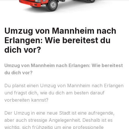
Umzug von Mannheim nach
Erlangen: Wie bereitest du
dich vor?
Umzug von Mannheim nach Erlangen: Wie bereitest
du dich vor?
Du planst einen Umzug von Mannheim nach Erlangen
und fragst dich, wie du dich am besten darauf
vorbereiten kannst?
Der Umzug in eine neue Stadt ist eine aufregende,
aber auch stressige Angelegenheit. Deshalb ist es
wichtig, sich frühzeitig um eine professionelle