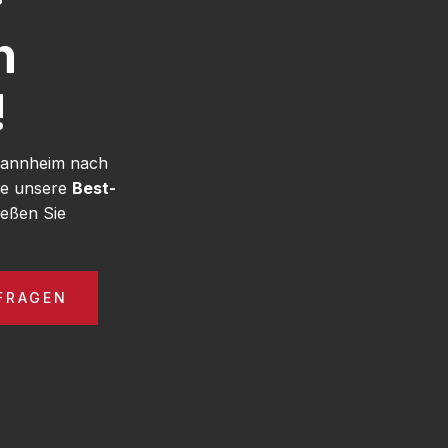
h
!
 Mannheim nach
ie unsere
Best-
eßen Sie
FRAGEN