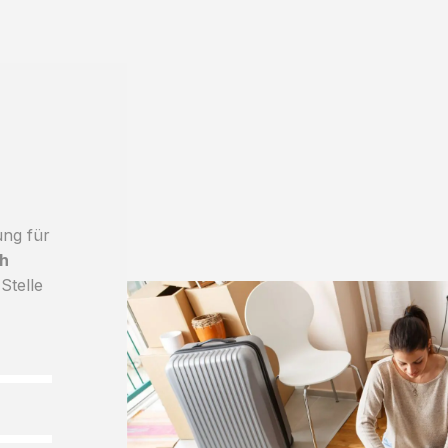
ung für
h
Stelle