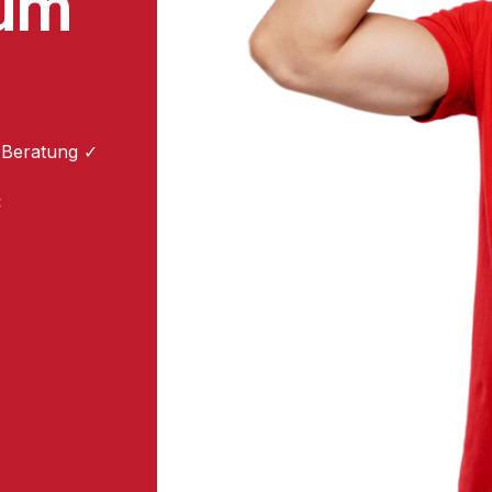
zum
 Beratung ✓
: