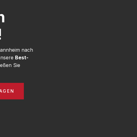
h
!
 Mannheim nach
 unsere
Best-
eßen Sie
AGEN