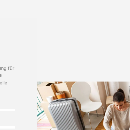
ung für
h
elle