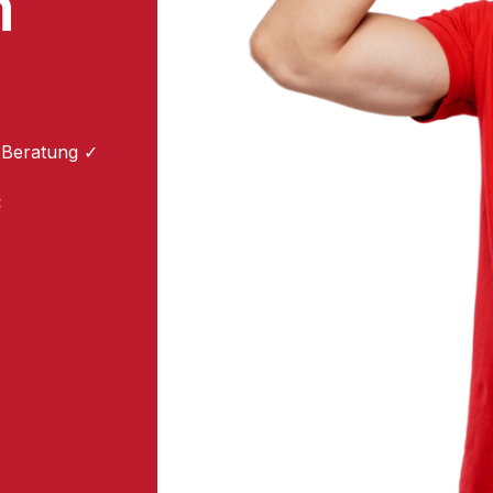
m
 Beratung ✓
: