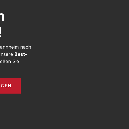
h
!
 Mannheim nach
 unsere
Best-
eßen Sie
AGEN