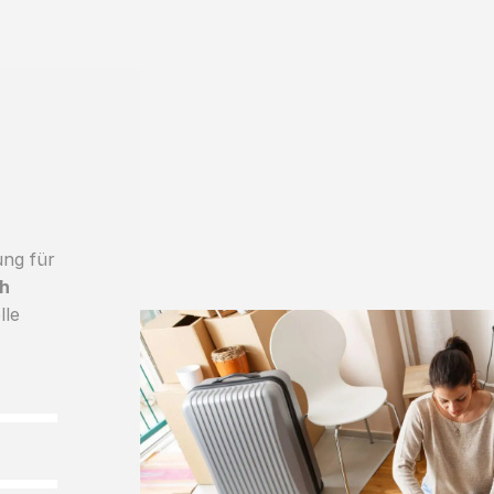
ung für
h
lle