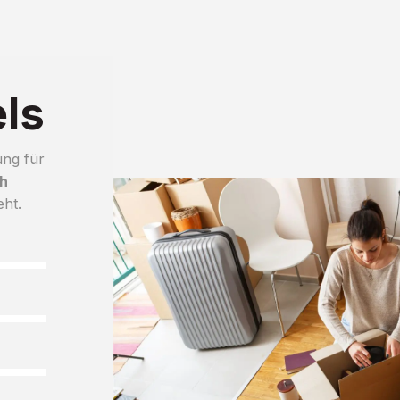
ls
ung für
h
eht.