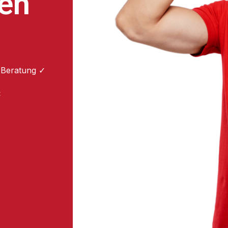
en
 Beratung ✓
: