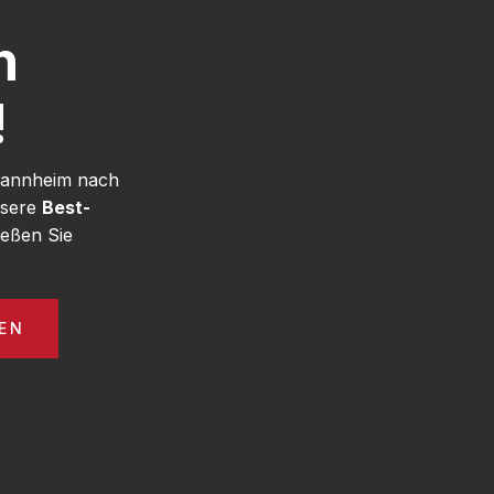
h
!
 Mannheim nach
nsere
Best-
eßen Sie
EN