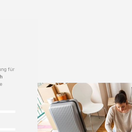
ung für
h
le