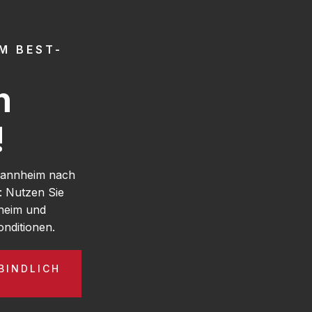
M BEST-
h
!
 Mannheim nach
: Nutzen Sie
heim und
nditionen.
BINDLICH