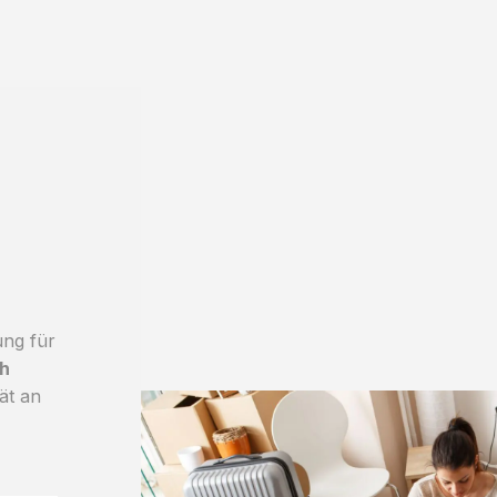
ung für
h
ät an