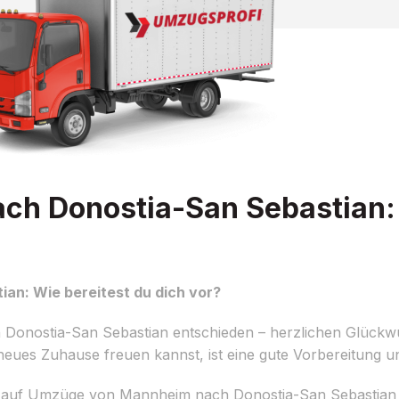
h Donostia-San Sebastian:
n: Wie bereitest du dich vor?
 Donostia-San Sebastian entschieden – herzlichen Glück
 neues Zuhause freuen kannst, ist eine gute Vorbereitung un
h auf Umzüge von Mannheim nach Donostia-San Sebastian s