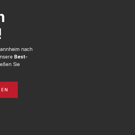
h
!
 Mannheim nach
unsere
Best-
eßen Sie
GEN