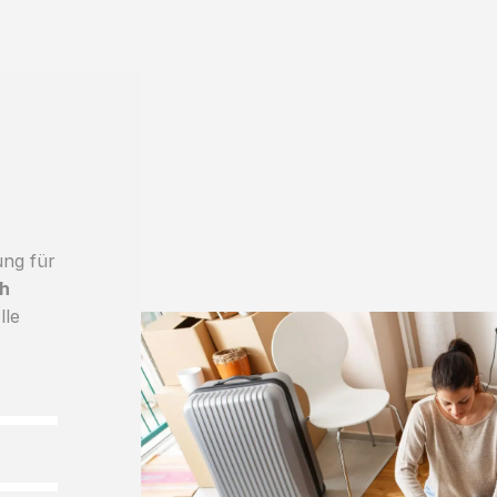
ung für
h
lle