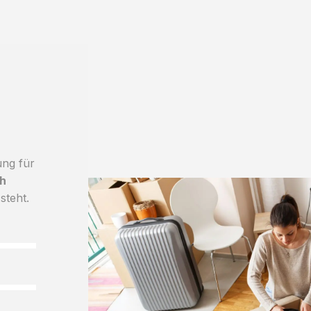
ung für
h
steht.