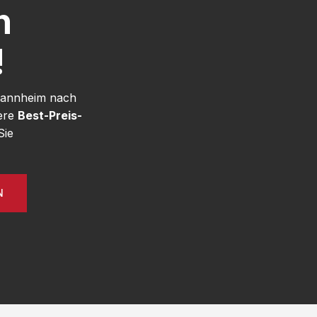
h
!
 Mannheim nach
sere
Best-Preis-
Sie
N