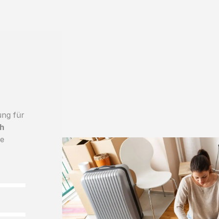
ung für
h
le