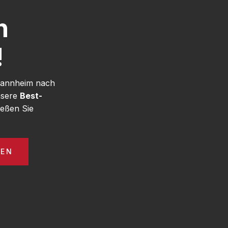
h
!
 Mannheim nach
nsere
Best-
eßen Sie
GEN