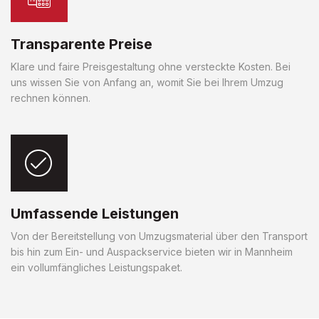
Transparente Preise
Klare und faire Preisgestaltung ohne versteckte Kosten. Bei
uns wissen Sie von Anfang an, womit Sie bei Ihrem Umzug
rechnen können.
Umfassende Leistungen
Von der Bereitstellung von Umzugsmaterial über den Transport
bis hin zum Ein- und Auspackservice bieten wir in Mannheim
ein vollumfängliches Leistungspaket.