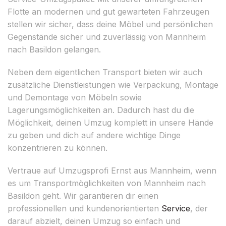
Flotte an modernen und gut gewarteten Fahrzeugen
stellen wir sicher, dass deine Möbel und persönlichen
Gegenstände sicher und zuverlässig von Mannheim
nach Basildon gelangen.
Neben dem eigentlichen Transport bieten wir auch
zusätzliche Dienstleistungen wie Verpackung, Montage
und Demontage von Möbeln sowie
Lagerungsmöglichkeiten an. Dadurch hast du die
Möglichkeit, deinen Umzug komplett in unsere Hände
zu geben und dich auf andere wichtige Dinge
konzentrieren zu können.
Vertraue auf Umzugsprofi Ernst aus Mannheim, wenn
es um Transportmöglichkeiten von Mannheim nach
Basildon geht. Wir garantieren dir einen
professionellen und kundenorientierten
Service
, der
darauf abzielt, deinen Umzug so einfach und