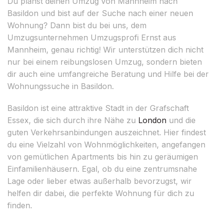
Du planst deinen Umzug von Mannheim nach
Basildon und bist auf der Suche nach einer neuen
Wohnung? Dann bist du bei uns, dem
Umzugsunternehmen Umzugsprofi Ernst aus
Mannheim, genau richtig! Wir unterstützen dich nicht
nur bei einem reibungslosen Umzug, sondern bieten
dir auch eine umfangreiche Beratung und Hilfe bei der
Wohnungssuche in Basildon.
Basildon ist eine attraktive Stadt in der Grafschaft
Essex, die sich durch ihre Nähe zu
London
und die
guten Verkehrsanbindungen auszeichnet. Hier findest
du eine Vielzahl von Wohnmöglichkeiten, angefangen
von gemütlichen Apartments bis hin zu geräumigen
Einfamilienhäusern. Egal, ob du eine zentrumsnahe
Lage oder lieber etwas außerhalb bevorzugst, wir
helfen dir dabei, die perfekte Wohnung für dich zu
finden.