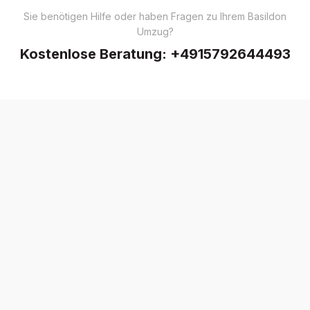
Sie benötigen Hilfe oder haben Fragen zu Ihrem Basildon
Umzug?
Kostenlose Beratung:
+4915792644493