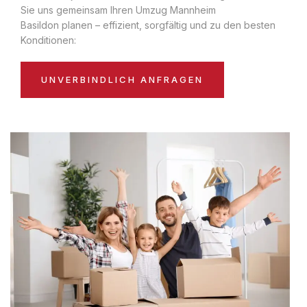
Sie uns gemeinsam Ihren Umzug Mannheim
Basildon planen – effizient, sorgfältig und zu den besten
Konditionen:
UNVERBINDLICH ANFRAGEN