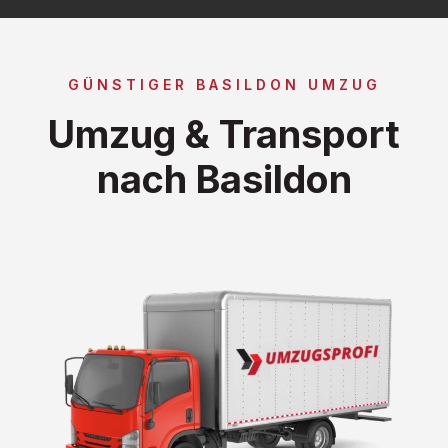
GÜNSTIGER BASILDON UMZUG
Umzug & Transport
nach Basildon