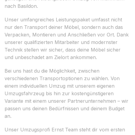
nach Basildon.
Unser umfangreiches Leistungspaket umfasst nicht
nur den Transport deiner Möbel, sondern auch das
Verpacken, Montieren und Anschließen vor Ort. Dank
unserer qualifizierten Mitarbeiter und modernster
Technik stellen wir sicher, dass deine Möbel sicher
und unbeschadet am Zielort ankommen.
Bei uns hast du die Möglichkeit, zwischen
verschiedenen Transportoptionen zu wählen. Von
einem individuellen Umzug mit unserem eigenen
Umzugsfahrzeug bis hin zur kostengünstigeren
Variante mit einem unserer Partnerunternehmen – wir
passen uns deinen Bedürfnissen und deinem Budget
an.
Unser Umzugsprofi Ernst Team steht dir vom ersten