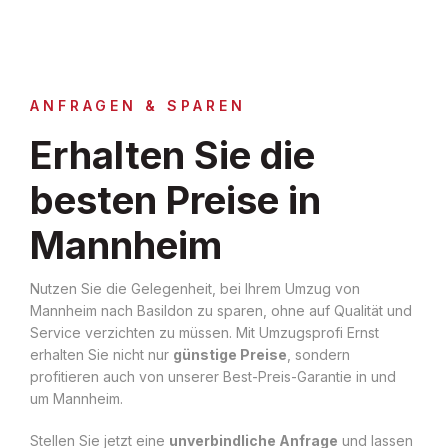
ANFRAGEN & SPAREN
Erhalten Sie die
besten Preise in
Mannheim
Nutzen Sie die Gelegenheit, bei Ihrem Umzug von
Mannheim nach Basildon zu sparen, ohne auf Qualität und
Service verzichten zu müssen. Mit Umzugsprofi Ernst
erhalten Sie nicht nur
günstige Preise
, sondern
profitieren auch von unserer Best-Preis-Garantie in und
um Mannheim.
Stellen Sie jetzt eine
unverbindliche Anfrage
und lassen