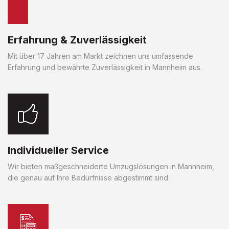
Erfahrung & Zuverlässigkeit
Mit über 17 Jahren am Markt zeichnen uns umfassende
Erfahrung und bewährte Zuverlässigkeit in Mannheim aus.
Individueller Service
Wir bieten maßgeschneiderte Umzugslösungen in Mannheim,
die genau auf Ihre Bedürfnisse abgestimmt sind.