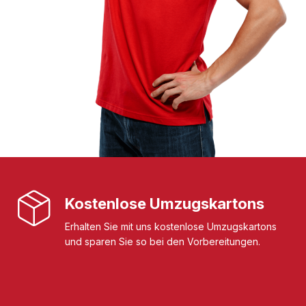
Kostenlose Umzugskartons
Erhalten Sie mit uns kostenlose Umzugskartons
und sparen Sie so bei den Vorbereitungen.