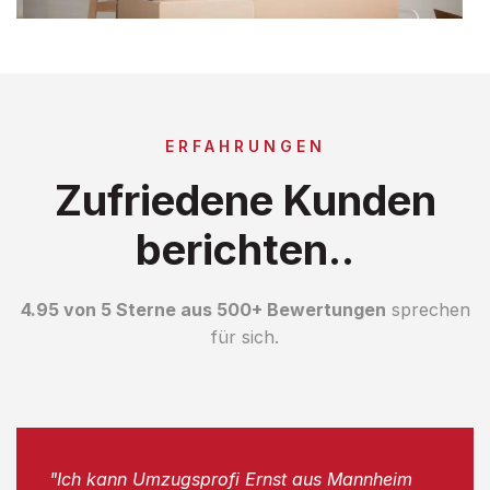
ERFAHRUNGEN
Zufriedene Kunden
berichten..
4.95 von 5 Sterne aus 500+ Bewertungen
sprechen
für sich.
"Ich kann Umzugsprofi Ernst aus Mannheim